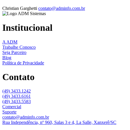
Christian Garghetti
contato@adminfo.com.br
Institucional
A ADM
Trabalhe Conosco
Seja Parceiro
Blog
Política de Privacidade
Contato
(49) 3433.1242
(49) 3433.6161
(49) 3433.5583
Comercial
Suporte
contato@adminfo.com.br
Rua Independência, nº 960, Salas 3 e 4, La Salle, Xanxerê/SC