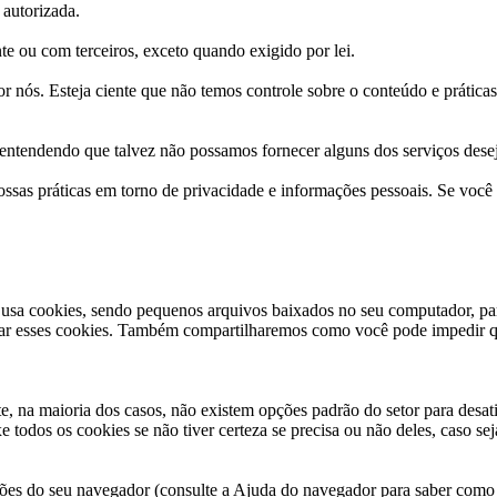
autorizada.
e ou com terceiros, exceto quando exigido por lei.
or nós. Esteja ciente que não temos controle sobre o conteúdo e prática
, entendendo que talvez não possamos fornecer alguns dos serviços dese
ossas práticas em torno de privacidade e informações pessoais. Se voc
e usa cookies, sendo pequenos arquivos baixados no seu computador, pa
ar esses cookies. Também compartilharemos como você pode impedir qu
te, na maioria dos casos, não existem opções padrão do setor para desa
e todos os cookies se não tiver certeza se precisa ou não deles, caso s
es do seu navegador (consulte a Ajuda do navegador para saber como faz