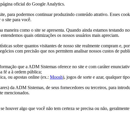
página oficial do Google Analytics.
te site, para podermos continuar produzindo conteúdo atrativo. Esses co
o site para você.
 na maneira como o site se apresenta. Quando ainda estamos testando no
o entendemos quais otimizações os nossos usuários mais apreciam.
ticas sobre quantos visitantes de nosso site realmente compram e, porta
negócios com precisão que nos permitem analisar nossos custos de public
ormação que a ADM Sistemas oferece no site e com caráter enunciativo
a fé a à ordem pública;
ca, ou apostas online (ex.:
Moosh
), jogos de sorte e azar, qualquer tip
ares) da ADM Sistemas, de seus fornecedores ou terceiros, para introdu
nte mencionados.
e houver algo que você não tem certeza se precisa ou não, geralmente 