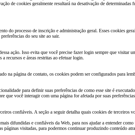
ivação de cookies geralmente resultará na desativação de determinadas f
nto do processo de inscrição e administração geral. Esses cookies ger
referências do seu site ao sair.
essa ação. Isso evita que você precise fazer login sempre que visitar
 recursos e áreas restritas ao efetuar login.
 na página de contato, os cookies podem ser configurados para lembra
ionalidade para definir suas preferências de como esse site é executad
e que você interagir com uma página for afetada por suas preferências
iros confiáveis. A seção a seguir detalha quais cookies de terceiros vo
e mais difundidas e confiáveis da Web, para nos ajudar a entender com
as páginas visitadas, para podermos continuar produzindo conteúdo atra