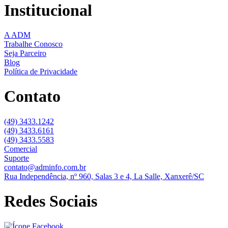
Institucional
A ADM
Trabalhe Conosco
Seja Parceiro
Blog
Política de Privacidade
Contato
(49) 3433.1242
(49) 3433.6161
(49) 3433.5583
Comercial
Suporte
contato@adminfo.com.br
Rua Independência, nº 960, Salas 3 e 4, La Salle, Xanxerê/SC
Redes Sociais